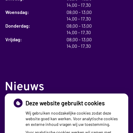
tot
14.00
- 17.30
tot
Woensdag:
08.00
- 13.00
tot
14.00
- 17.30
tot
Donderdag:
08.00
- 13.00
tot
14.00
- 17.30
tot
Vrijdag:
08.00
- 13.00
tot
14.00
- 17.30
Nieuws
Deze website gebruikt cookies
Sinds huisartsen afslankmedicijnen mogen
voorschrijven, neemt gebruik toe
Wij gebruiken noodzakelijke cookies zodat deze
website goed kan werken. Voor analytische cookies
Schurft sinds corona geen vergeten ziekte meer: aantal
en externe inhoud vragen wij uw toestemming.
uitbraken fors gestegen
Voor analytische cookies werken wij samen met