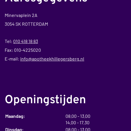
Minervaplein 2A
3054 SK ROTTERDAM
Tel:
010 418 18 83
Fax: 010-4225020
E-mail:
info@apotheekhillegersberg.nl
Openingstijden
tot
Maandag:
08.00
- 13.00
tot
14.00
- 17.30
tot
Dinsdag:
08.00
- 13.00