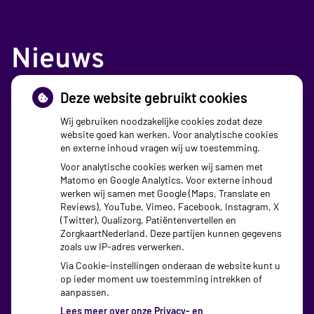
Nieuws
Deze website gebruikt cookies
Sinds huisartsen afslankmedicijnen mogen
voorschrijven, neemt gebruik toe
Wij gebruiken noodzakelijke cookies zodat deze
website goed kan werken. Voor analytische cookies
Schurft sinds corona geen vergeten ziekte meer: aantal
en externe inhoud vragen wij uw toestemming.
uitbraken fors gestegen
Voor analytische cookies werken wij samen met
Matomo en Google Analytics. Voor externe inhoud
Stoppen met afslankmedicijnen betekent zonder
werken wij samen met Google (Maps, Translate en
leefstijlaanpassingen weer gewichtstoename
Reviews), YouTube, Vimeo, Facebook, Instagram, X
(Twitter), Qualizorg, Patiëntenvertellen en
Kookadvies drinkwater in provincie Utrecht vanwege
ZorgkaartNederland. Deze partijen kunnen gegevens
zoals uw IP-adres verwerken.
besmetting
Via Cookie-instellingen onderaan de website kunt u
op ieder moment uw toestemming intrekken of
aanpassen.
Lees meer over onze Privacy- en