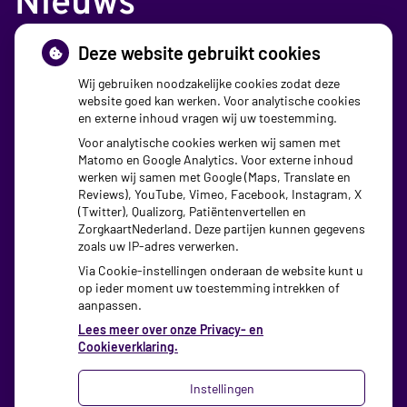
Nieuws
Deze website gebruikt cookies
Sinds huisartsen afslankmedicijnen mogen
voorschrijven, neemt gebruik toe
Wij gebruiken noodzakelijke cookies zodat deze
website goed kan werken. Voor analytische cookies
Schurft sinds corona geen vergeten ziekte meer: aantal
en externe inhoud vragen wij uw toestemming.
uitbraken fors gestegen
Voor analytische cookies werken wij samen met
Matomo en Google Analytics. Voor externe inhoud
Stoppen met afslankmedicijnen betekent zonder
werken wij samen met Google (Maps, Translate en
leefstijlaanpassingen weer gewichtstoename
Reviews), YouTube, Vimeo, Facebook, Instagram, X
(Twitter), Qualizorg, Patiëntenvertellen en
Kookadvies drinkwater in provincie Utrecht vanwege
ZorgkaartNederland. Deze partijen kunnen gegevens
besmetting
zoals uw IP-adres verwerken.
Via Cookie-instellingen onderaan de website kunt u
op ieder moment uw toestemming intrekken of
aanpassen.
Lees meer over onze Privacy- en
Cookieverklaring.
Instellingen