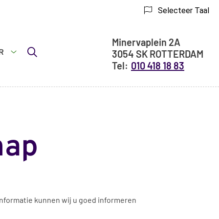
Selecteer Taal
Adresgegevens
Minervaplein
2A
R
3054 SK
ROTTERDAM
Meer
010 418 18 83
submenu
hap
 informatie kunnen wij u goed informeren