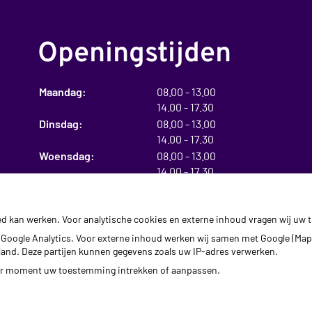
Openingstijden
t
Maandag:
08.00
- 13.00
t
o
14.00
- 17.30
o
t
t
Dinsdag:
08.00
- 13.00
t
t
o
14.00
- 17.30
o
t
t
Woensdag:
08.00
- 13.00
t
t
o
14.00
- 17.30
o
t
t
Donderdag:
08.00
- 13.00
t
t
o
14.00
- 17.30
o
t
t
ed kan werken. Voor analytische cookies en externe inhoud vragen wij uw
Vrijdag:
08.00
- 13.00
t
t
o
14.00
- 17.30
Google Analytics. Voor externe inhoud werken wij samen met Google (Map
o
t
erland. Deze partijen kunnen gegevens zoals uw IP-adres verwerken.
t
der moment uw toestemming intrekken of aanpassen.