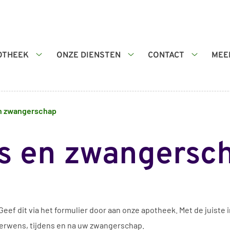
OTHEEK
ONZE DIENSTEN
CONTACT
MEE
De
Onze
Contact
apotheek
diensten
submenu
submenu
submenu
n zwangerschap
s en zwangersc
eef dit via het formulier door aan onze apotheek. Met de juiste
derwens, tijdens en na uw zwangerschap.