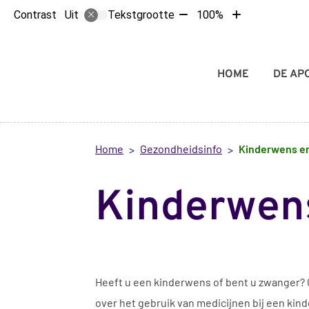
Tekst
Tekst
Contrast
Tekstgrootte
100%
Uit
verkleinen
vergroten
met
met
10%
10%
Hoofdmenu
HOME
DE AP
Home
Gezondheidsinfo
Kinderwens e
Kinderwen
Heeft u een kinderwens of bent u zwanger? G
over het gebruik van medicijnen bij een kin