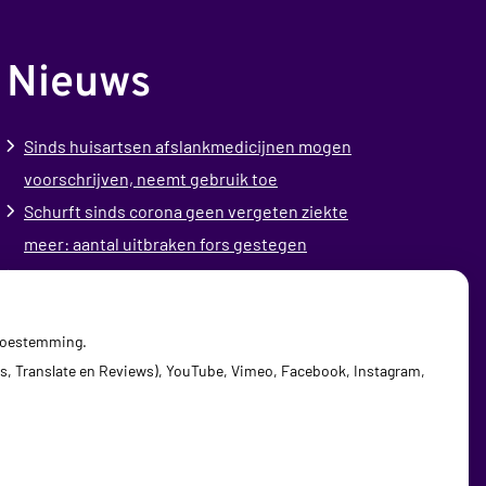
Nieuws
Sinds huisartsen afslankmedicijnen mogen
voorschrijven, neemt gebruik toe
Schurft sinds corona geen vergeten ziekte
meer: aantal uitbraken fors gestegen
Stoppen met afslankmedicijnen betekent
zonder leefstijlaanpassingen weer
gewichtstoename
 toestemming.
s, Translate en Reviews), YouTube, Vimeo, Facebook, Instagram,
Kookadvies drinkwater in provincie Utrecht
vanwege besmetting