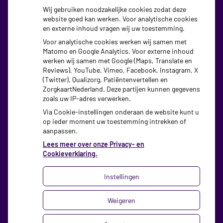
voorschrijven, neemt gebruik toe
Wij gebruiken noodzakelijke cookies zodat deze
website goed kan werken. Voor analytische cookies
Schurft sinds corona geen vergeten ziekte meer: aantal
en externe inhoud vragen wij uw toestemming.
uitbraken fors gestegen
Voor analytische cookies werken wij samen met
Matomo en Google Analytics. Voor externe inhoud
Stoppen met afslankmedicijnen betekent zonder
werken wij samen met Google (Maps, Translate en
leefstijlaanpassingen weer gewichtstoename
Reviews), YouTube, Vimeo, Facebook, Instagram, X
(Twitter), Qualizorg, Patiëntenvertellen en
Kookadvies drinkwater in provincie Utrecht vanwege
ZorgkaartNederland. Deze partijen kunnen gegevens
besmetting
zoals uw IP-adres verwerken.
Via Cookie-instellingen onderaan de website kunt u
op ieder moment uw toestemming intrekken of
aanpassen.
Lees meer over onze Privacy- en
Cookieverklaring.
Instellingen
Uw Zorg Online
|
Beheer
Weigeren
Privacy verklaring
|
Cookie-instellingen
|