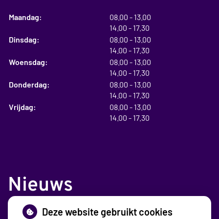
tot
Maandag:
08.00
- 13.00
tot
14.00
- 17.30
tot
Dinsdag:
08.00
- 13.00
tot
14.00
- 17.30
tot
Woensdag:
08.00
- 13.00
tot
14.00
- 17.30
tot
Donderdag:
08.00
- 13.00
tot
14.00
- 17.30
tot
Vrijdag:
08.00
- 13.00
tot
14.00
- 17.30
Nieuws
Deze website gebruikt cookies
Sinds huisartsen afslankmedicijnen mogen